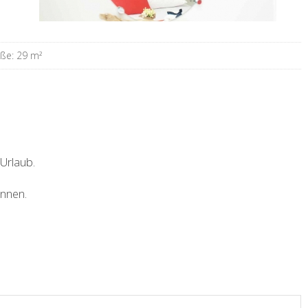
ße: 29 m
²
Urlaub.
nnen.