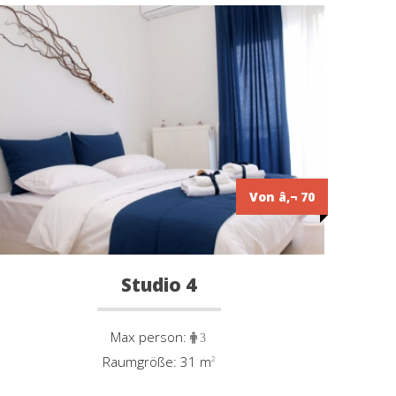
Von â‚¬ 70
Studio 4
Max person:
3
Raumgröße: 31 m
²