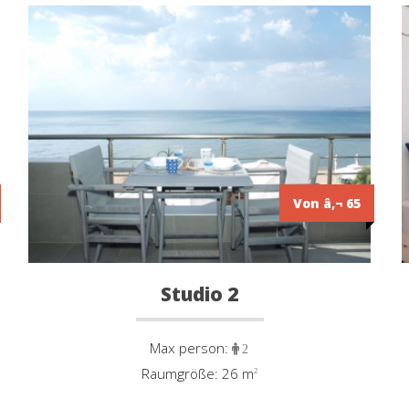
Von â‚¬ 65
Studio 2
Max person:
2
Raumgröße: 26 m
²