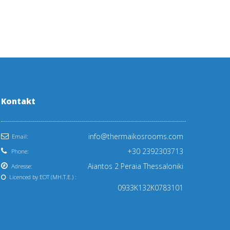
Kontakt
info@thermaikosrooms.com
Email:
+30 2392303713
Phone:
Aiantos 2 Peraia Thessaloniki
Adresse:
Licenced by EOT (ΜΗ.Τ.Ε.) :
0933Κ132Κ0783101