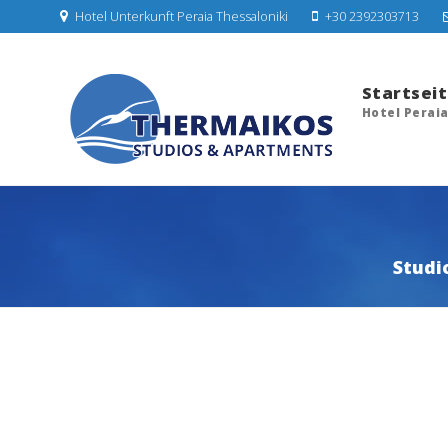
Hotel Unterkunft Peraia Thessaloniki
+30 2392303713
Startsei
Hotel Perai
Studi