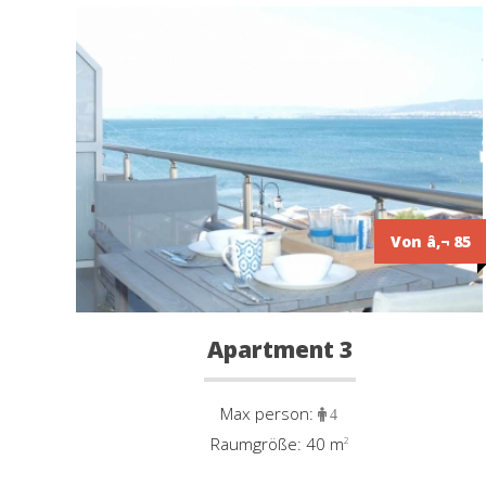
Von â‚¬ 85
Apartment 3
Max person:
4
Raumgröße: 40 m
²