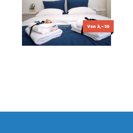
Von â‚¬ 50
2
²