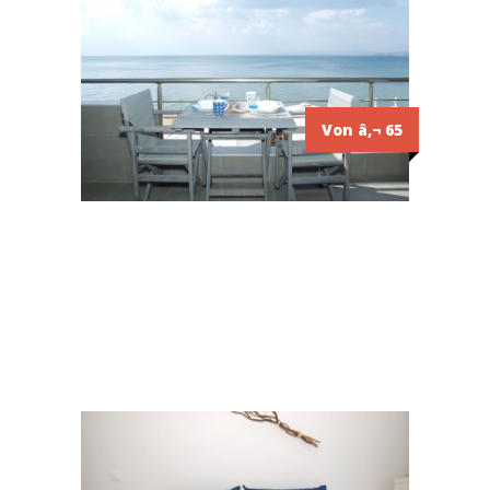
Von â‚¬ 65
2
²