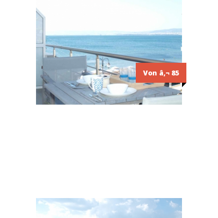
Von â‚¬ 85
4
²