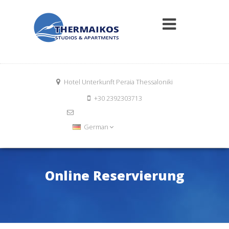
Hotel Unterkunft Peraia Thessaloniki
+30 2392303713
info@thermaikosrooms.com
Book Now
German
Online Reservierung