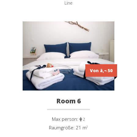
Line
Von â‚¬ 50
Room 6
Max person:
2
Raumgröße: 21 m
²