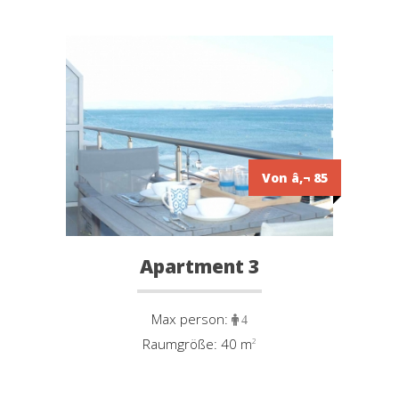
Von â‚¬ 85
Apartment 3
Max person:
4
Raumgröße: 40 m
²