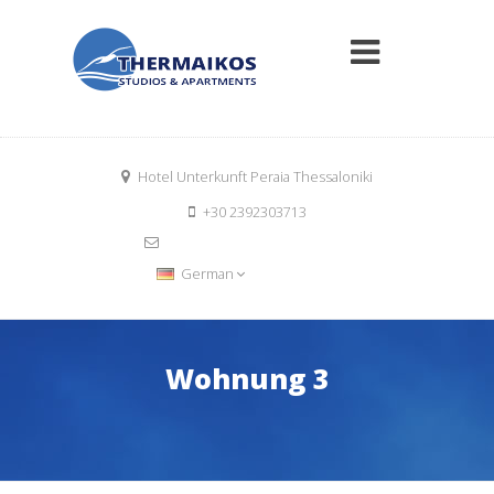
Hotel Unterkunft Peraia Thessaloniki
+30 2392303713
info@thermaikosrooms.com
Book Now
German
Wohnung 3