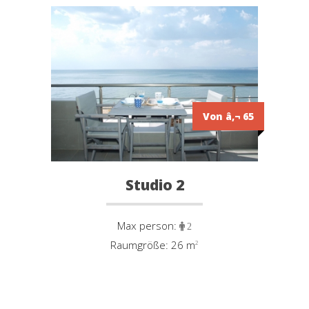
Von â‚¬ 65
Studio 2
Max person:
2
Raumgröße: 26 m
²