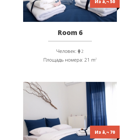
Из â‚¬ 50
Room 6
Человек:
2
Площадь номера: 21 m
²
Из â‚¬ 70