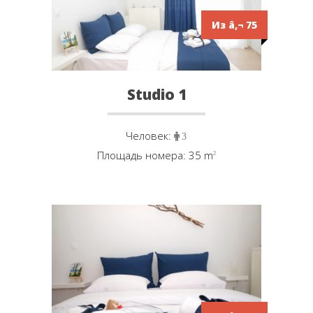
Из â‚¬ 75
Studio 1
Человек:
3
Площадь номера: 35 m
²