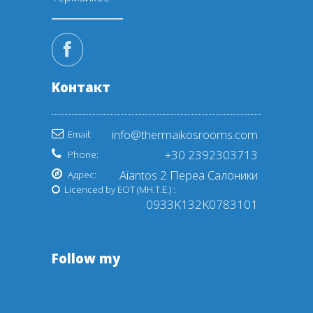
Kонтакт
info@thermaikosrooms.com
Email:
+30 2392303713
Phone:
Aiantos 2 Переа Салоники
Адрес:
Licenced by EOT (ΜΗ.Τ.Ε.) :
0933Κ132Κ0783101
Follow my