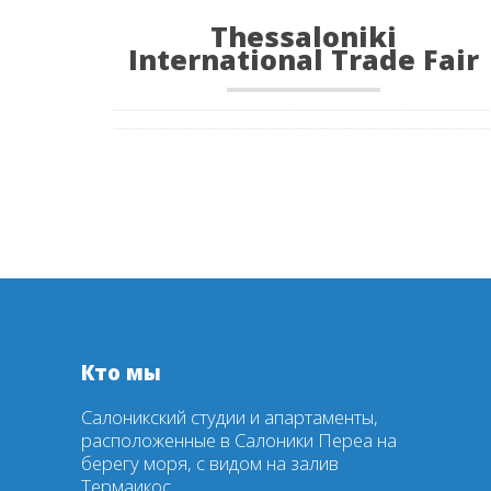
Thessaloniki
International Trade Fair
Кто мы
Салоникский студии и апартаменты,
расположенные в Салоники Переа на
берегу моря, с видом на залив
Термаикос.