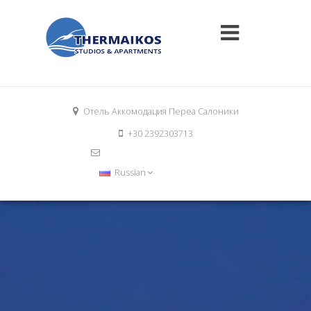
Отель Аккомодация Переа Салоники
+30 2392303713
info@thermaikosrooms.com
Book Now
Russian