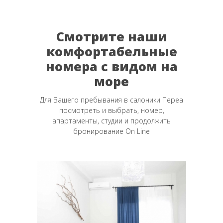
Смотрите наши
комфортабельные
номера с видом на
море
Переа Салоники
Для Вашего пребывания в салоники Переа
посмотреть и выбрать, номер,
Номера и апартаменты в аренду
апартаменты, студии и продолжить
бронирование On Line