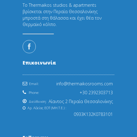
Το Thermaikos studios & apartments
βρίσκεται στην Περαία Θεσσαλονίκης
μπροστά στη θάλασσα και έχει θέα τον
Θερμαϊκό κόλπο.
Επικοινωνία
info@thermaikosrooms.com
Email:
+30 2392303713
Phone:
Αίαντος 2 Περαία Θεσσαλονίκης
Διεύθυνση:
Αρ. Αδείας EOT (ΜΗ.Τ.Ε.) :
0933Κ132Κ0783101