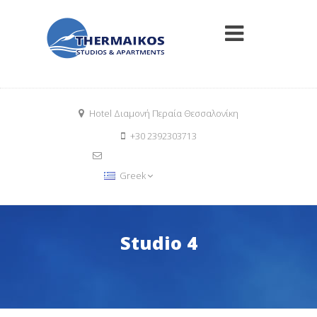
Hotel Διαμονή Περαία Θεσσαλονίκη
+30 2392303713
info@thermaikosrooms.com
Book Now
Greek
Studio 4