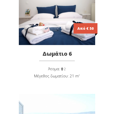
Από € 50
Δωμάτιο 6
Άτομα:
2
Μέγεθος δωματίου: 21 m
²