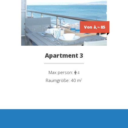
Von â‚¬ 85
Apartment 3
Max person:
4
Raumgröße: 40 m
²