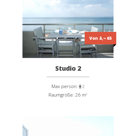
Von â‚¬ 65
Studio 2
Max person:
2
Raumgröße: 26 m
²