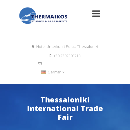
Hotel Unterkunft Peraia Thessaloniki
+30 2392303713
info@thermaikosrooms.com
Book Now
German
Thessaloniki
International Trade
Fair