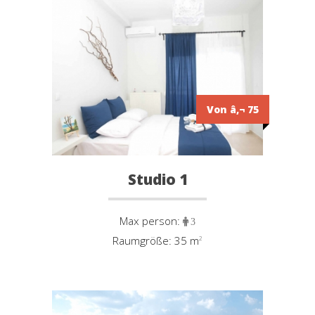
Von â‚¬ 75
Studio 1
Max person:
3
Raumgröße: 35 m
²