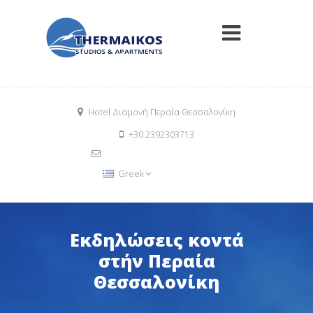
Hotel Διαμονή Περαία Θεσσαλονίκη
+30 2392303713
info@thermaikosrooms.com
Book Now
Greek
Εκδηλώσεις κοντά
στήν Περαία
Θεσσαλονίκη