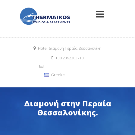
Hotel Διαμονή Περαία Θεσσαλονίκη
+30 2392303713
info@thermaikosrooms.com
Book Now
Greek
Διαμονή στην Περαία
Θεσσαλονίκης.