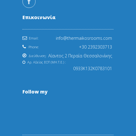
Επικοινωνία
info@thermaikosrooms.com
Email:
+30 2392303713
Phone:
Αίαντος 2 Περαία Θεσσαλονίκης
Διεύθυνση:
Αρ. Αδείας EOT (ΜΗ.Τ.Ε.) :
0933Κ132Κ0783101
Follow my